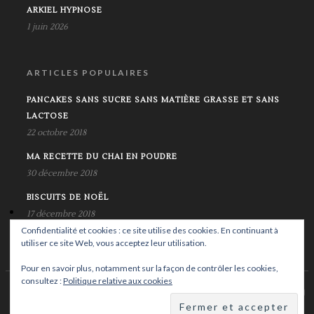
ARKIEL HYPNOSE
1 juin 2026
ARTICLES POPULAIRES
PANCAKES SANS SUCRE SANS MATIÈRE GRASSE ET SANS
LACTOSE
22 octobre 2018
MA RECETTE DU CHAI EN POUDRE
30 décembre 2018
BISCUITS DE NOËL
17 décembre 2018
Confidentialité et cookies : ce site utilise des cookies. En continuant à
utiliser ce site Web, vous acceptez leur utilisation.
Pour en savoir plus, notamment sur la façon de contrôler les cookies,
consultez :
Politique relative aux cookies