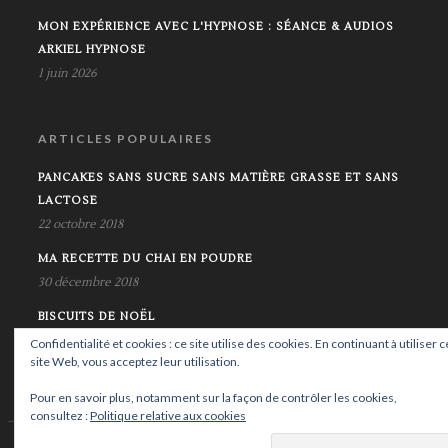
MON EXPÉRIENCE AVEC L'HYPNOSE : SÉANCE & AUDIOS
ARKIEL HYPNOSE
1 juin 2026
ARTICLES POPULAIRES
PANCAKES SANS SUCRE SANS MATIÈRE GRASSE ET SANS
LACTOSE
22 octobre 2018
MA RECETTE DU CHAI EN POUDRE
30 décembre 2018
BISCUITS DE NOËL
17 décembre 2018
Confidentialité et cookies : ce site utilise des cookies. En continuant à utiliser c
site Web, vous acceptez leur utilisation.
Pour en savoir plus, notamment sur la façon de contrôler les cookies,
consultez :
Politique relative aux cookies