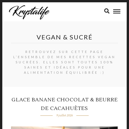
VEGAN & SUCRÉ
RETROUVEZ SUR CETTE PAGE
L’ENSEMBLE DE MES RECETTES VEGAN
SUCRÉES. ELLES SONT TOUTES 100%
SAINES ET IDÉALES POUR UNE
ALIMENTATION ÉQUILIBRÉE :)
GLACE BANANE CHOCOLAT & BEURRE
DE CACAHUÈTES
9 juillet 2026