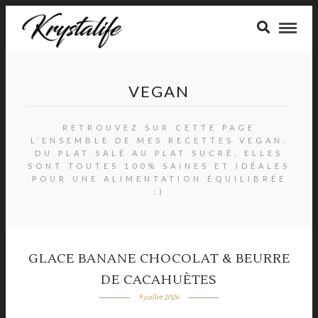
VEGAN
RETROUVEZ SUR CETTE PAGE
L’ENSEMBLE DE MES RECETTES VEGAN.
DU PLAT SALÉ AU PLAT SUCRÉ, ELLES
SONT TOUTES 100% SAINES ET IDÉALES
POUR UNE ALIMENTATION ÉQUILIBRÉE
:)
GLACE BANANE CHOCOLAT & BEURRE
DE CACAHUÈTES
9 juillet 2026