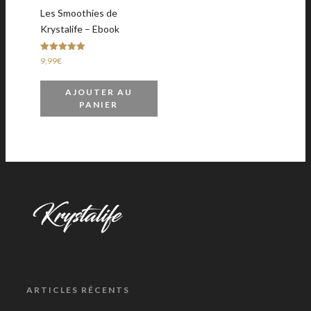
Les Smoothies de
Krystalife – Ebook
Note
9,99
€
4.92
sur 5
AJOUTER AU
PANIER
ARTICLES RÉCENTS