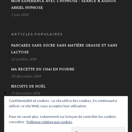
MON EXPÉRIENCE AVEC L'HYPNOSE : SÉANCE & AUDIOS
ARKIEL HYPNOSE
1 juin 2026
ARTICLES POPULAIRES
PANCAKES SANS SUCRE SANS MATIÈRE GRASSE ET SANS
LACTOSE
22 octobre 2018
MA RECETTE DU CHAI EN POUDRE
30 décembre 2018
BISCUITS DE NOËL
17 décembre 2018
Confidentialité et cookies : ce site utilise des cookies. En continuant à
utiliser ce site Web, vous acceptez leur utilisation.
Pour en savoir plus, notamment sur la façon de contrôler les cookies,
consultez :
Politique relative aux cookies