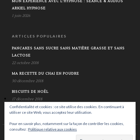
MON EXPÉRIENCE AVEC L'HYPNOSE : SÉANCE & AUDIOS
ARKIEL HYPNOSE
1 juin 2026
ARTICLES POPULAIRES
PANCAKES SANS SUCRE SANS MATIÈRE GRASSE ET SANS
LACTOSE
22 octobre 2018
MA RECETTE DU CHAI EN POUDRE
30 décembre 2018
BISCUITS DE NOËL
17 décembre 2018
Confidentialité et cookies : ce site utilise des cookies. En continuant à
utiliser ce site Web, vous acceptez leur utilisation.
Pour en savoir plus, notamment sur la façon de contrôler les cookies,
consultez :
Politique relative aux cookies