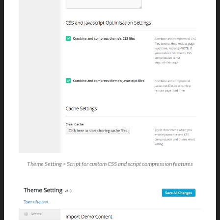
Theme Setting > Script for custom CSS and script compression features