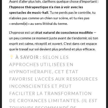
Avant d’aller plus loin, clarifions quelque chose d’important :
l’hypnose thérapeutique n’a rien à voir avec les
spectacles de music-hall
. Tu ne perds pas le contrôle, tu
n’aboies pas comme un chien sur scène, et tu n’es pas
« endormi(e) » au sens littéral du terme.
L’hypnose est un
état naturel de conscience modifiée
—
un peu comme ce moment juste avant de t’endormir, où ton
esprit est calme, réceptif, et ouvert. C’est dans cet espace
que le travail sur soi devient plus profond et plus efficace.
À SAVOIR :
SELON LES
APPROCHES UTILISÉES EN
HYPNOTHÉRAPIE, CET ÉTAT
FAVORISE L’ACCÈS AUX RESSOURCES
INCONSCIENTES ET PEUT
FACILITER LA TRANSFORMATION
DE CROYANCES LIMITANTES.
(IL EST
TOUJOURS RECOMMANDÉ DE