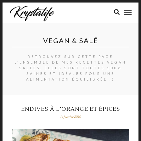
VEGAN & SALÉ
RETROUVEZ SUR CETTE PAGE
L’ENSEMBLE DE MES RECETTES VEGAN
SALÉES. ELLES SONT TOUTES 100%
SAINES ET IDÉALES POUR UNE
ALIMENTATION ÉQUILIBRÉE :)
ENDIVES À L’ORANGE ET ÉPICES
14 janvier 2020