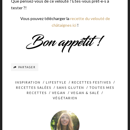
Que pensez-vous de ce velouté ? Êtes-vous prêt·e·s à
tester ?!
Vous pouvez télécharger la
recette du velouté de
châtaignes ici
!
PARTAGER
INSPIRATION
/
LIFESTYLE
/
RECETTES FESTIVES
/
RECETTES SALÉES
/
SANS GLUTEN
/
TOUTES MES
RECETTES
/
VEGAN
/
VEGAN & SALÉ
/
VÉGÉTARIEN