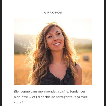
T
E
R
A PROPOS
N
A
T
I
V
E
:
Bienvenue dans mon monde : cuisine, tendances,
bien-être, ... et j'ai décidé de partager tout ça avec
vous !