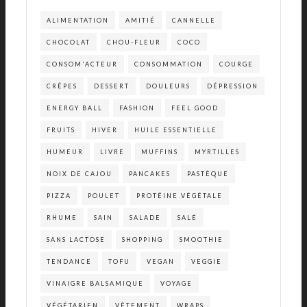
ALIMENTATION
AMITIÉ
CANNELLE
CHOCOLAT
CHOU-FLEUR
COCO
CONSOM'ACTEUR
CONSOMMATION
COURGE
CRÊPES
DESSERT
DOULEURS
DÉPRESSION
ENERGY BALL
FASHION
FEEL GOOD
FRUITS
HIVER
HUILE ESSENTIELLE
HUMEUR
LIVRE
MUFFINS
MYRTILLES
NOIX DE CAJOU
PANCAKES
PASTÈQUE
PIZZA
POULET
PROTÉINE VÉGÉTALE
RHUME
SAIN
SALADE
SALÉ
SANS LACTOSE
SHOPPING
SMOOTHIE
TENDANCE
TOFU
VEGAN
VEGGIE
VINAIGRE BALSAMIQUE
VOYAGE
VÉGÉTARIEN
VÊTEMENT
WRAPS