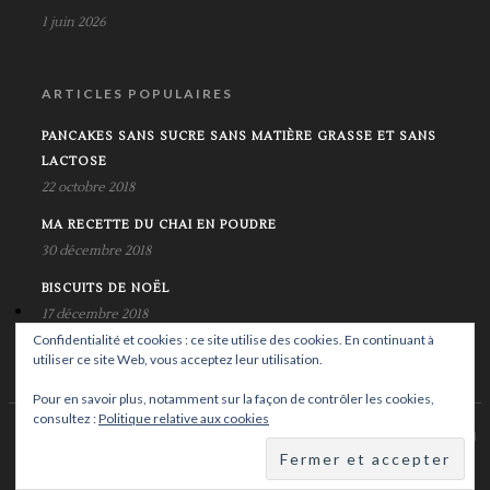
1 juin 2026
ARTICLES POPULAIRES
PANCAKES SANS SUCRE SANS MATIÈRE GRASSE ET SANS
LACTOSE
22 octobre 2018
MA RECETTE DU CHAI EN POUDRE
30 décembre 2018
BISCUITS DE NOËL
17 décembre 2018
Confidentialité et cookies : ce site utilise des cookies. En continuant à
utiliser ce site Web, vous acceptez leur utilisation.
Pour en savoir plus, notamment sur la façon de contrôler les cookies,
consultez :
Politique relative aux cookies
© Copyright Krystalife