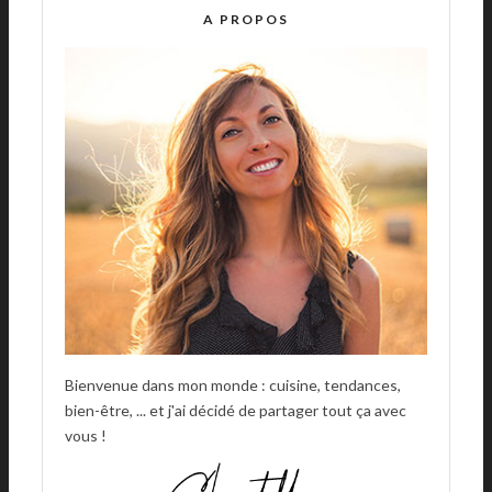
R
A PROPOS
N
A
T
I
V
E
:
Bienvenue dans mon monde : cuisine, tendances,
bien-être, ... et j'ai décidé de partager tout ça avec
vous !