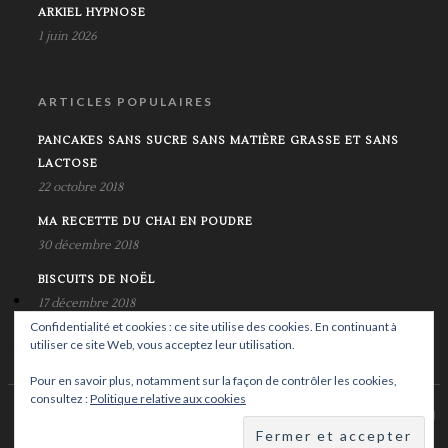
ARKIEL HYPNOSE
1 juin 2026
ARTICLES POPULAIRES
PANCAKES SANS SUCRE SANS MATIÈRE GRASSE ET SANS
LACTOSE
22 octobre 2018
MA RECETTE DU CHAI EN POUDRE
30 décembre 2018
BISCUITS DE NOËL
17 décembre 2018
Confidentialité et cookies : ce site utilise des cookies. En continuant à
utiliser ce site Web, vous acceptez leur utilisation.
Pour en savoir plus, notamment sur la façon de contrôler les cookies,
consultez :
Politique relative aux cookies
© Copyright Krystalife