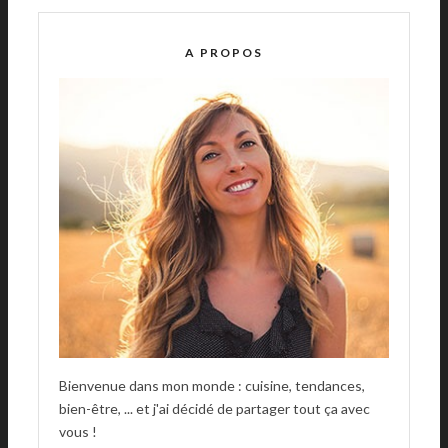
E
R
A PROPOS
N
A
T
I
V
E
:
Bienvenue dans mon monde : cuisine, tendances,
bien-être, ... et j'ai décidé de partager tout ça avec
vous !