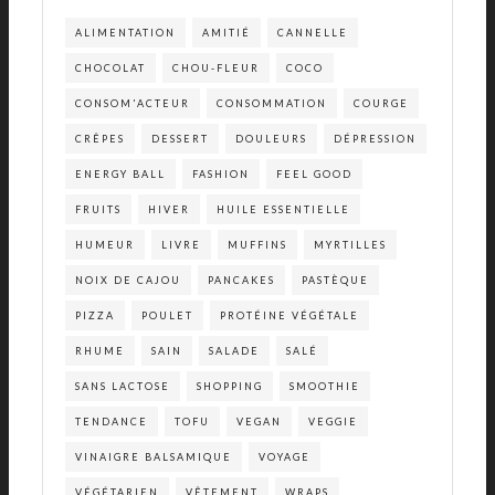
ALIMENTATION
AMITIÉ
CANNELLE
CHOCOLAT
CHOU-FLEUR
COCO
CONSOM'ACTEUR
CONSOMMATION
COURGE
CRÊPES
DESSERT
DOULEURS
DÉPRESSION
ENERGY BALL
FASHION
FEEL GOOD
FRUITS
HIVER
HUILE ESSENTIELLE
HUMEUR
LIVRE
MUFFINS
MYRTILLES
NOIX DE CAJOU
PANCAKES
PASTÈQUE
PIZZA
POULET
PROTÉINE VÉGÉTALE
RHUME
SAIN
SALADE
SALÉ
SANS LACTOSE
SHOPPING
SMOOTHIE
TENDANCE
TOFU
VEGAN
VEGGIE
VINAIGRE BALSAMIQUE
VOYAGE
VÉGÉTARIEN
VÊTEMENT
WRAPS