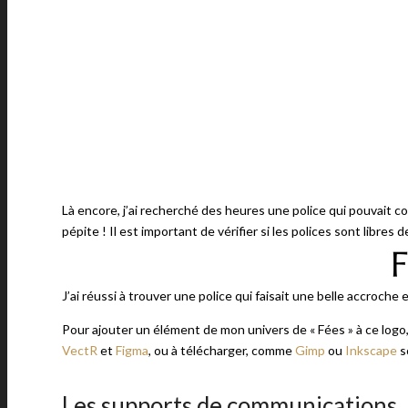
Là encore, j’ai recherché des heures une police qui pouvait c
pépite ! Il est important de vérifier si les polices sont libres
J’ai réussi à trouver une police qui faisait une belle accroche e
Pour ajouter un élément de mon univers de « Fées » à ce logo, j
VectR
et
Figma
, ou à télécharger, comme
Gimp
ou
Inkscape
s
Les supports de communications