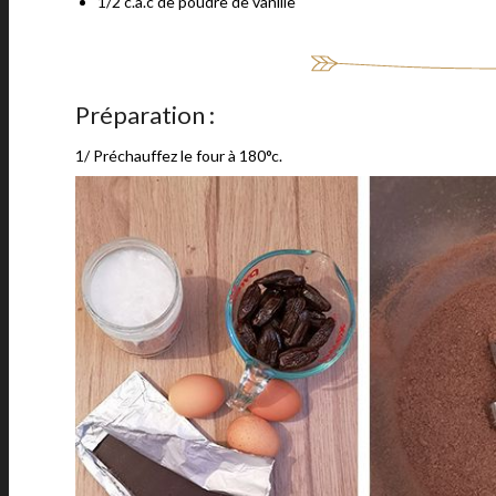
1/2 c.à.c de poudre de vanille
Préparation :
1/ Préchauffez le four à 180°c.