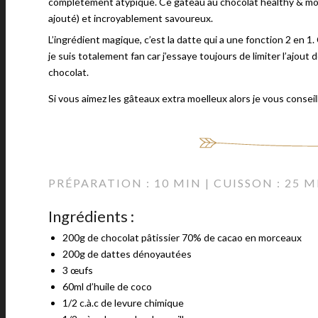
complètement atypique. Ce gâteau au chocolat healthy & moel
ajouté) et incroyablement savoureux.
L’ingrédient magique, c’est la datte qui a une fonction 2 en 1.
je suis totalement fan car j’essaye toujours de limiter l’ajout 
chocolat.
Si vous aimez les gâteaux extra moelleux alors je vous consei
PRÉPARATION : 10 MIN | CUISSON : 25 
Ingrédients :
200g de chocolat pâtissier 70% de cacao en morceaux
200g de dattes dénoyautées
3 œufs
60ml d’huile de coco
1/2 c.à.c de levure chimique