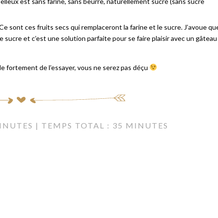
leux est sans farine, sans beurre, naturellement sucré (sans sucre
 Ce sont ces fruits secs qui remplaceront la farine et le sucre. J’avoue qu
de sucre et c’est une solution parfaite pour se faire plaisir avec un gâteau
lle fortement de l’essayer, vous ne serez pas déçu
MINUTES | TEMPS TOTAL : 35 MINUTES