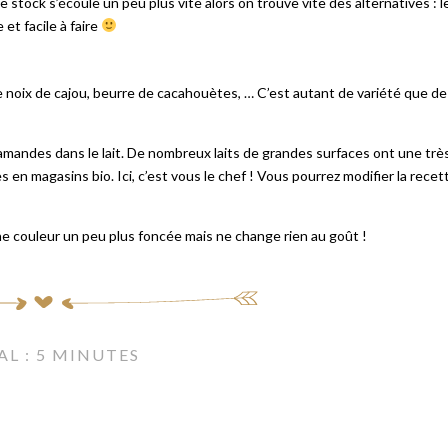
e stock s’écoule un peu plus vite alors on trouve vite des alternatives : l
 et facile à faire
de noix de cajou, beurre de cacahouètes, … C’est autant de variété que de
’amandes dans le lait. De nombreux laits de grandes surfaces ont une trè
en magasins bio. Ici, c’est vous le chef ! Vous pourrez modifier la recet
une couleur un peu plus foncée mais ne change rien au goût !
AL : 5 MINUTES