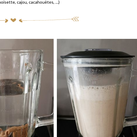
noisette, cajou, cacahouètes, …)