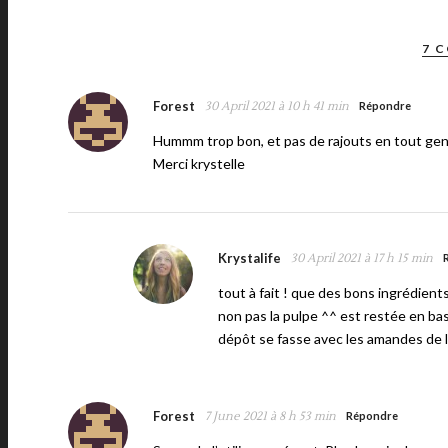
7 
Forest
30 April 2021 à 10 h 41 min
Répondre
Hummm trop bon, et pas de rajouts en tout genr
Merci krystelle
Krystalife
30 April 2021 à 17 h 15 min
tout à fait ! que des bons ingrédient
non pas la pulpe ^^ est restée en bas
dépôt se fasse avec les amandes de 
Forest
7 June 2021 à 8 h 53 min
Répondre