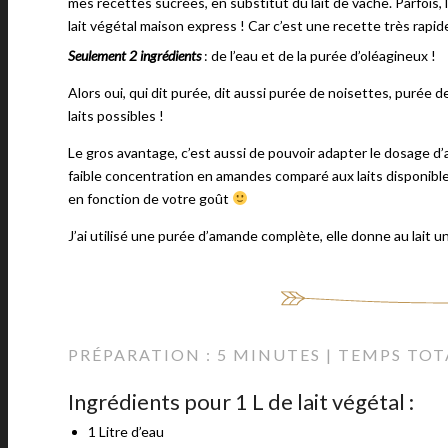
mes recettes sucrées, en substitut du lait de vache. Parfois, l
lait végétal maison express ! Car c’est une recette très rapide
Seulement 2 ingrédients
: de l’eau et de la purée d’oléagineux !
Alors oui, qui dit purée, dit aussi purée de noisettes, purée 
laits possibles !
Le gros avantage, c’est aussi de pouvoir adapter le dosage d
faible concentration en amandes comparé aux laits disponibles 
en fonction de votre goût
J’ai utilisé une purée d’amande complète, elle donne au lait 
PRÉPARATION : 5 MINUTES | TEMPS TOT
Ingrédients pour 1 L de lait végétal :
1 Litre d’eau