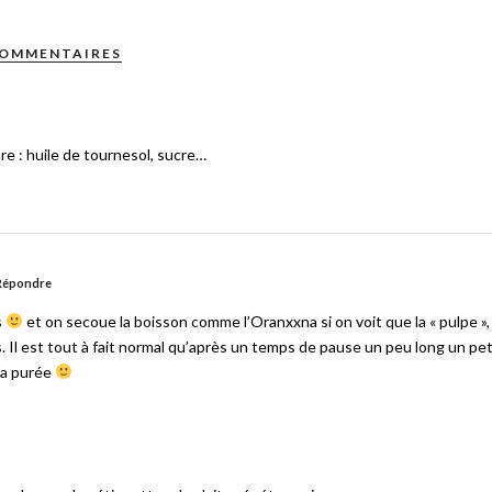
COMMENTAIRES
e : huile de tournesol, sucre…
Répondre
s
et on secoue la boisson comme l’Oranxxna si on voit que la « pulpe »,
. Il est tout à fait normal qu’après un temps de pause un peu long un pet
la purée