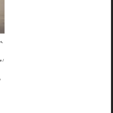
s,
e /
s