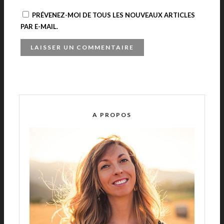
PRÉVENEZ-MOI DE TOUS LES NOUVEAUX ARTICLES
PAR E-MAIL.
A
L
T
E
R
A PROPOS
N
A
T
I
V
E
: