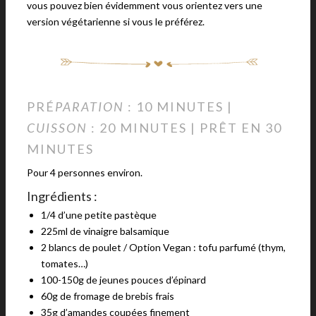
vous pouvez bien évidemment vous orientez vers une
version végétarienne si vous le préférez.
PRÉ
PARATION
: 10 MINUTES |
CUISSON
: 20 MINUTES | PRÊT EN 30
MINUTES
Pour 4 personnes environ.
Ingrédients :
1/4 d’une petite pastèque
225ml de vinaigre balsamique
2 blancs de poulet / Option Vegan : tofu parfumé (thym,
tomates…)
100-150g de jeunes pouces d’épinard
60g de fromage de brebis frais
35g d’amandes coupées finement