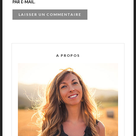
PAR E-MAIL.
A
L
T
E
R
A PROPOS
N
A
T
I
V
E
: