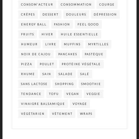
CONSOM'ACTEUR
CONSOMMATION
COURGE
CRÊPES
DESSERT
DOULEURS
DÉPRESSION
ENERGY BALL
FASHION
FEEL GOOD
FRUITS
HIVER
HUILE ESSENTIELLE
HUMEUR
LIVRE
MUFFINS
MYRTILLES
NOIX DE CAJOU
PANCAKES
PASTÈQUE
PIZZA
POULET
PROTÉINE VÉGÉTALE
RHUME
SAIN
SALADE
SALÉ
SANS LACTOSE
SHOPPING
SMOOTHIE
TENDANCE
TOFU
VEGAN
VEGGIE
VINAIGRE BALSAMIQUE
VOYAGE
VÉGÉTARIEN
VÊTEMENT
WRAPS