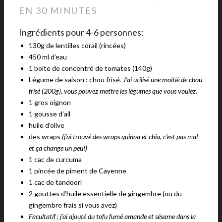
EN 30 MINUTES
Ingrédients pour 4-6 personnes:
130g de lentilles corail (rincées)
450 ml d’eau
1 boite de concentré de tomates (140g)
Légume de saison : chou frisé.
J’ai utilisé une moitié de chou
frisé (200g), vous pouvez mettre les légumes que vous voulez.
1 gros oignon
1 gousse d’ail
huile d’olive
des wraps
(j’ai trouvé des wraps quinoa et chia, c’est pas mal
et ça change un peu!)
1 cac de curcuma
1 pincée de piment de Cayenne
1 cac de tandoori
2 gouttes d’huile essentielle de gingembre (ou du
gingembre frais si vous avez)
Facultatif : j’ai ajouté du tofu fumé amande et sésame dans la